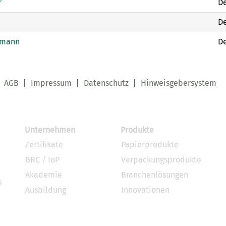
r
De
De
-mann
De
AGB
Impressum
Datenschutz
Hinweisgebersystem
Unternehmen
Produkte
Zertifikate
Papierprodukte
BRC / IoP
Verpackungsprodukte
Akademie
Branchenlösungen
s
Ausbildung
Innovationen