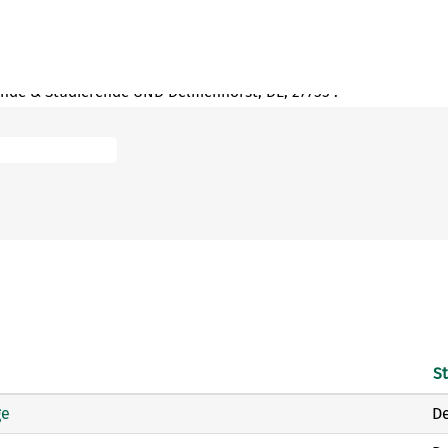
nde & Studierende UND Delmenhorst, DE, 27755".
S
ge
De