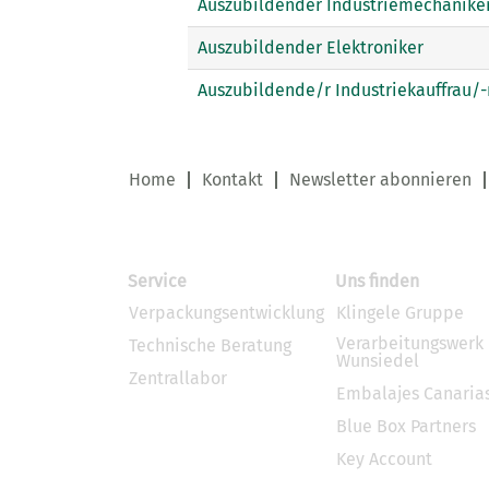
Auszubildender Industriemechanike
Auszubildender Elektroniker
Auszubildende/r Industriekauffrau/
Home
Kontakt
Newsletter abonnieren
Service
Uns finden
Verpackungsentwicklung
Klingele Gruppe
Verarbeitungswerk
Technische Beratung
Wunsiedel
Zentrallabor
Embalajes Canaria
Blue Box Partners
Key Account