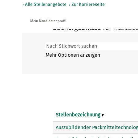
› Alle Stellenangebote
› Zur Karriereseite
(aktuelle
Startseite
|
bei Klingele
Seite)
Mein Kandidatenprofil
Suchergebnisse für
"Auszubilde
Mehr Optionen anzeigen
Stellenbezeichnung
Auszubildender Packmitteltechnolo