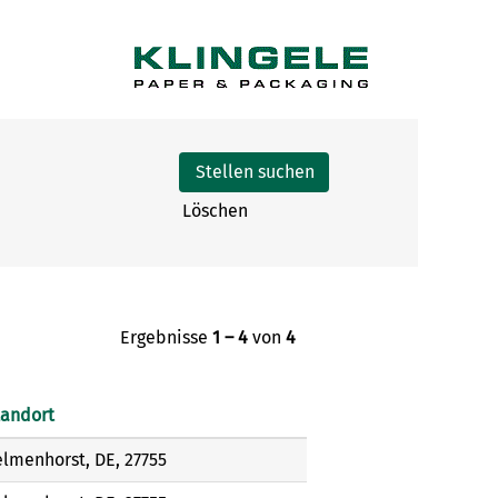
Löschen
Ergebnisse
1 – 4
von
4
tandort
lmenhorst, DE, 27755